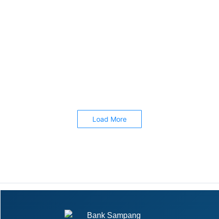
BANK SAMPANG RAIH
PENGHARGAAN NASIONAL KE-2
KATEGORI ENGANGEMENT UMKM
August 14, 2024
/
Read More
Load More