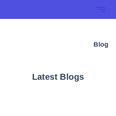
Blog
Latest Blogs
Tiga Bakal Calon Komisaris PT BPR
Syariah Sampang Dinyatakan Lulus
Seleksi Administrasi
July 21, 2026
/