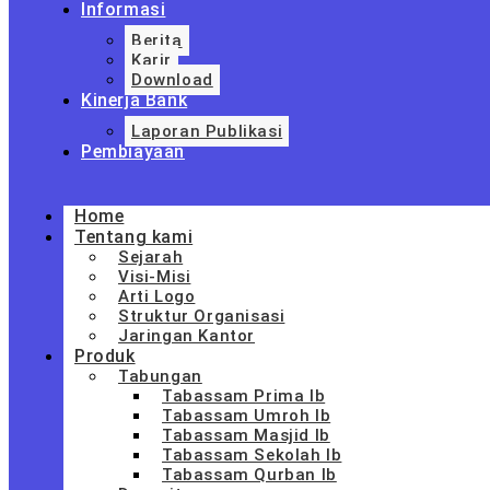
Informasi
Berita
Karir
Download
Kinerja Bank
Laporan Publikasi
Pembiayaan
Home
Tentang kami
Sejarah
Visi-Misi
Arti Logo
Struktur Organisasi
Jaringan Kantor
Produk
Tabungan
Tabassam Prima Ib
Tabassam Umroh Ib
Tabassam Masjid Ib
Tabassam Sekolah Ib
Tabassam Qurban Ib