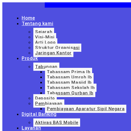
Home
Tentang kami
Sejarah
Visi-Misi
Arti Logo
Struktur Organisasi
Jaringan Kantor
Produk
Tabungan
Tabassam Prima Ib
Tabassam Umroh Ib
Tabassam Masjid Ib
Tabassam Sekolah Ib
Tabassam Qurban Ib
Deposito
Pembiayaan
Pembiayaan Aparatur Sipil Negara
Digital Banking
Aktivas BAS Mobile
Layanan