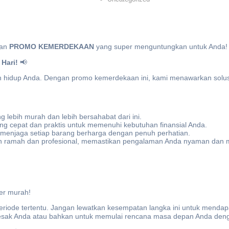
kan
PROMO KEMERDEKAAN
yang super menguntungkan untuk Anda!
Hari!
📢
uan hidup Anda. Dengan promo kemerdekaan ini, kami menawarkan sol
 lebih murah dan lebih bersahabat dari ini.
yang cepat dan praktis untuk memenuhi kebutuhan finansial Anda.
enjaga setiap barang berharga dengan penuh perhatian.
n ramah dan profesional, memastikan pengalaman Anda nyaman dan
er murah!
iode tertentu. Jangan lewatkan kesempatan langka ini untuk mendap
esak Anda atau bahkan untuk memulai rencana masa depan Anda deng