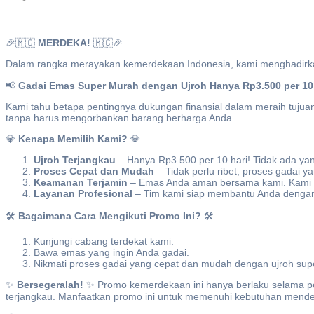
🎉🇲🇨
MERDEKA!
🇲🇨🎉
Dalam rangka merayakan kemerdekaan Indonesia, kami menghadir
📢
Gadai Emas Super Murah dengan Ujroh Hanya Rp3.500 per 10 
Kami tahu betapa pentingnya dukungan finansial dalam meraih tuj
tanpa harus mengorbankan barang berharga Anda.
💎
Kenapa Memilih Kami?
💎
Ujroh Terjangkau
– Hanya Rp3.500 per 10 hari! Tidak ada yang
Proses Cepat dan Mudah
– Tidak perlu ribet, proses gadai 
Keamanan Terjamin
– Emas Anda aman bersama kami. Kami m
Layanan Profesional
– Tim kami siap membantu Anda denga
🛠️
Bagaimana Cara Mengikuti Promo Ini?
🛠️
Kunjungi cabang terdekat kami.
Bawa emas yang ingin Anda gadai.
Nikmati proses gadai yang cepat dan mudah dengan ujroh sup
✨
Bersegeralah!
✨ Promo kemerdekaan ini hanya berlaku selama per
terjangkau. Manfaatkan promo ini untuk memenuhi kebutuhan mend